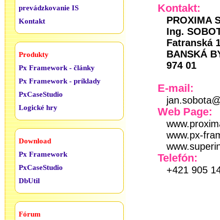
Kontakt:
prevádzkovanie IS
PROXIMA 
Kontakt
Ing. SOBO
Fatranská 
BANSKÁ B
Produkty
974 01
Px Framework - články
Px Framework - príklady
E-mail:
PxCaseStudio
jan.sobota@p
Logické hry
Web Page:
www.proxima
www.px-fra
Download
www.superin
Px Framework
Telefón:
PxCaseStudio
+421 905 14
DbUtil
Fórum