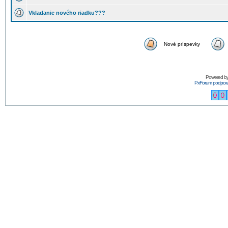
Vkladanie nového riadku???
Nové príspevky
Powered b
PxForum podpor