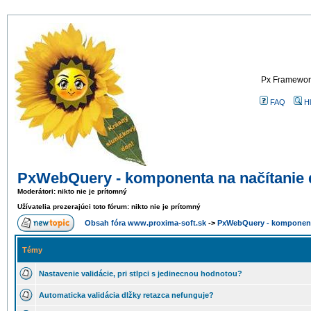
Px Framework
FAQ
Hľ
PxWebQuery - komponenta na načítanie d
Moderátori: nikto nie je prítomný
Užívatelia prezerajúci toto fórum: nikto nie je prítomný
Obsah fóra www.proxima-soft.sk
->
PxWebQuery - komponenta
Témy
Nastavenie validácie, pri stlpci s jedinecnou hodnotou?
Automaticka validácia dlžky retazca nefunguje?