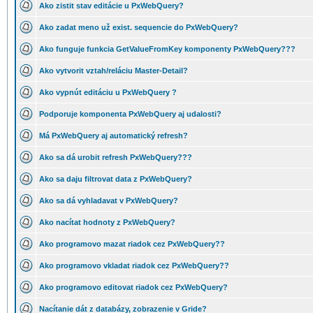
Ako zistit stav editácie u PxWebQuery?
Ako zadat meno už exist. sequencie do PxWebQuery?
Ako funguje funkcia GetValueFromKey komponenty PxWebQuery???
Ako vytvorit vztah/reláciu Master-Detail?
Ako vypnút editáciu u PxWebQuery ?
Podporuje komponenta PxWebQuery aj udalosti?
Má PxWebQuery aj automatický refresh?
Ako sa dá urobit refresh PxWebQuery???
Ako sa daju filtrovat data z PxWebQuery?
Ako sa dá vyhladavat v PxWebQuery?
Ako nacítat hodnoty z PxWebQuery?
Ako programovo mazat riadok cez PxWebQuery??
Ako programovo vkladat riadok cez PxWebQuery??
Ako programovo editovat riadok cez PxWebQuery?
Nacítanie dát z databázy, zobrazenie v Gride?